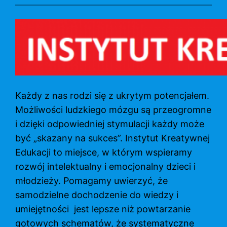
Przejdź
do
treści
Każdy z nas rodzi się z ukrytym potencjałem.
Możliwości ludzkiego mózgu są przeogromne
i dzięki odpowiedniej stymulacji każdy może
być „skazany na sukces”. Instytut Kreatywnej
Edukacji to miejsce, w którym wspieramy
rozwój intelektualny i emocjonalny dzieci i
młodzieży. Pomagamy uwierzyć, że
samodzielne dochodzenie do wiedzy i
umiejętności jest lepsze niż powtarzanie
gotowych schematów, że systematyczne