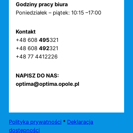
Godziny pracy biura
Poniedziałek – piątek: 10:15 –17:00
Kontakt
+48 608
495
321
+48 608
492
321
+48 77 4412226
NAPISZ DO NAS:
optima@optima.opole.pl
Polityka prywatności
*
Deklaracja
dostępności