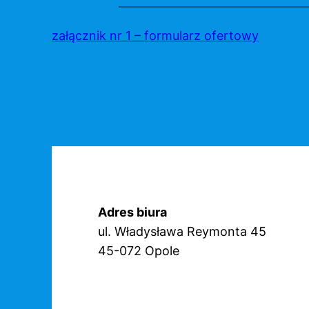
Przejdź
do
załącznik nr 1 – formularz ofertowy
treści
Adres biura
ul. Władysława Reymonta 45
45-072 Opole