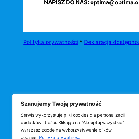
NAPISZ DO NAS: optima@optima.op
Polityka prywatności
*
Deklaracja dostępno
Szanujemy Twoją prywatność
Serwis wykorzystuje pliki cookies dla personalizacji
©
OPTIMA s.c.
dodatków i treści. Klikając na "Akceptuj wszystkie"
wyrażasz zgodę na wykorzystywanie plików
cookies.
Polityka prywatności