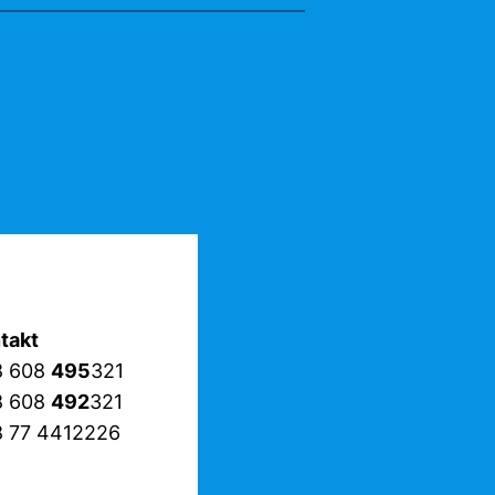
takt
8 608
495
321
8 608
492
321
 77 4412226