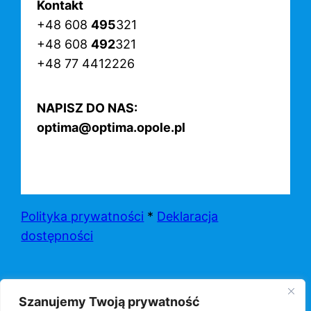
Kontakt
+48 608
495
321
+48 608
492
321
+48 77 4412226
NAPISZ DO NAS:
optima@optima.opole.pl
Polityka prywatności
*
Deklaracja
dostępności
Szanujemy Twoją prywatność