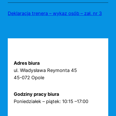
Przejdź
do
Deklaracja trenera – wykaz osób – zał. nr 3
treści
Adres biura
ul. Władysława Reymonta 45
45-072 Opole
Godziny pracy biura
Poniedziałek – piątek: 10:15 –17:00