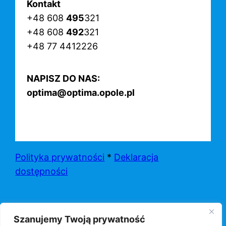
Kontakt
+48 608
495
321
+48 608
492
321
+48 77 4412226
NAPISZ DO NAS:
optima@optima.opole.pl
Polityka prywatności
*
Deklaracja
dostępności
Szanujemy Twoją prywatność