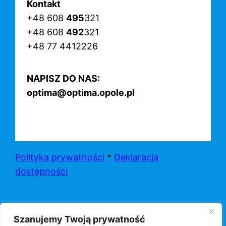
Kontakt
+48 608
495
321
+48 608
492
321
+48 77 4412226
NAPISZ DO NAS:
optima@optima.opole.pl
Polityka prywatności
*
Deklaracja
dostępności
Szanujemy Twoją prywatność