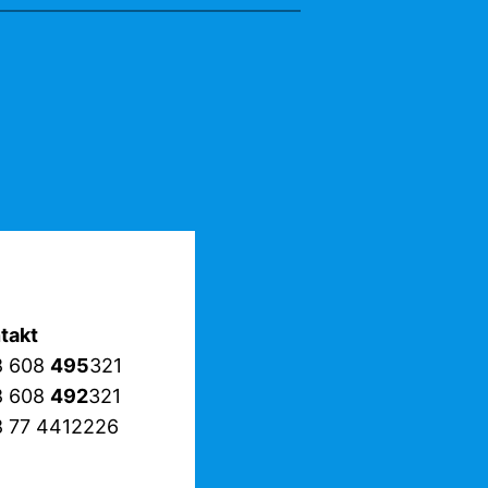
takt
8 608
495
321
8 608
492
321
 77 4412226