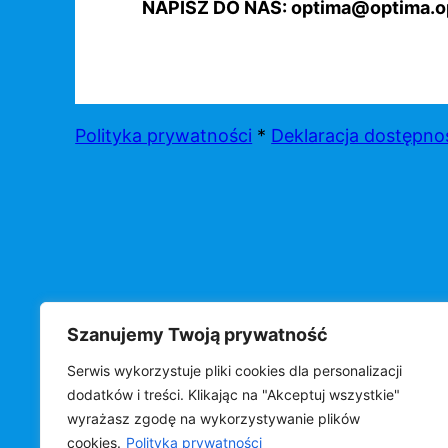
NAPISZ DO NAS: optima@optima.op
Polityka prywatności
*
Deklaracja dostępno
Szanujemy Twoją prywatność
Serwis wykorzystuje pliki cookies dla personalizacji
©
OPTIMA s.c.
dodatków i treści. Klikając na "Akceptuj wszystkie"
wyrażasz zgodę na wykorzystywanie plików
cookies.
Polityka prywatności