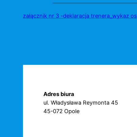
Przejdź
do
załącznik nr 3 -deklaracja trenera_wykaz o
treści
Adres biura
ul. Władysława Reymonta 45
45-072 Opole