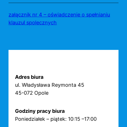
Przejdź
do
załącznik nr 4 – oświadczenie o spełnianiu
treści
klauzul spolecznych
Adres biura
ul. Władysława Reymonta 45
45-072 Opole
Godziny pracy biura
Poniedziałek – piątek: 10:15 –17:00