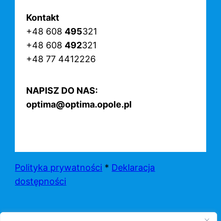
Kontakt
+48 608
495
321
+48 608
492
321
+48 77 4412226
NAPISZ DO NAS:
optima@optima.opole.pl
Polityka prywatności
*
Deklaracja
dostępności