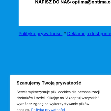
NAPISZ DO NAS: optima@optima.op
Polityka prywatności
*
Deklaracja dostępno
Szanujemy Twoją prywatność
Serwis wykorzystuje pliki cookies dla personalizacji
©
OPTIMA s.c.
dodatków i treści. Klikając na "Akceptuj wszystkie"
wyrażasz zgodę na wykorzystywanie plików
cookies.
Polityka prywatności