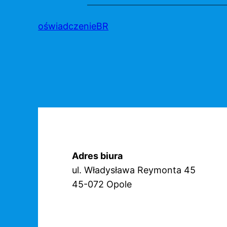
Przejdź
do
oświadczenieBR
treści
Adres biura
ul. Władysława Reymonta 45
45-072 Opole