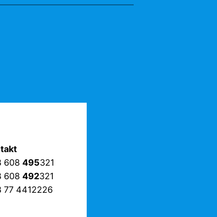
takt
8 608
495
321
8 608
492
321
 77 4412226