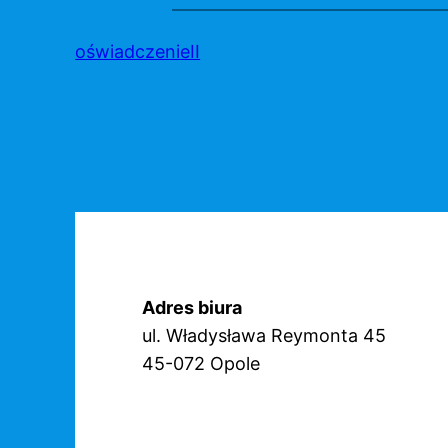
Przejdź
do
oświadczenieII
treści
Adres biura
ul. Władysława Reymonta 45
45-072 Opole