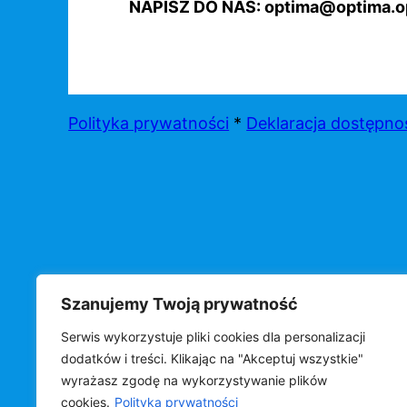
NAPISZ DO NAS: optima@optima.op
Polityka prywatności
*
Deklaracja dostępno
Szanujemy Twoją prywatność
Serwis wykorzystuje pliki cookies dla personalizacji
©
OPTIMA s.c.
dodatków i treści. Klikając na "Akceptuj wszystkie"
wyrażasz zgodę na wykorzystywanie plików
cookies.
Polityka prywatności