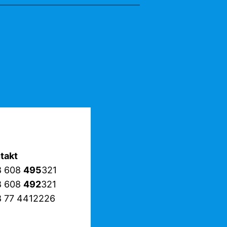
takt
8 608
495
321
8 608
492
321
 77 4412226