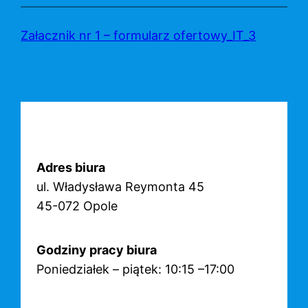
Przejdź
do
Załacznik nr 1 – formularz ofertowy_IT_3
treści
Adres biura
ul. Władysława Reymonta 45
45-072 Opole
Godziny pracy biura
Poniedziałek – piątek: 10:15 –17:00