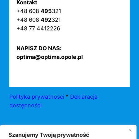
Kontakt
+48 608
495
321
+48 608
492
321
+48 77 4412226
NAPISZ DO NAS:
optima@optima.opole.pl
Polityka prywatności
*
Deklaracja
dostępności
Szanujemy Twoją prywatność